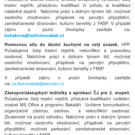
trestní rejstřík, příslušnou kvalifikaci či ochotu si kvalifikaci
následně doplnit. Nabízíme práci s dobrým týmem lidí, možnost
osobního ohodnocení, příspěvek na penzijní připojištění,
zaměstnanecké stravování, kulturní benefity z FKSP. V případě
zájmu o pozici životopisy zasílejte na
:
kohakova@zslitvinovska6.cz
Pomocnou sílu do školní kuchyně na celý úvazek
, HPP.
Požadujeme čistý trestní rejstřík, nekonflikní a pracovitou
osobnost. Nabízíme práci s dobrým týmem lidí, možnost
osobního ohodnocení, příspěvek na penzijní připojištění,
zaměstnanecké stravování, kulturní benefity z FKSP.
V případě zájmu o pozici životopisy zasílejte
na
:
zs.litvinovska6@seznam.cz
Zástupce/zástupkyni ředitelky s aprobací ČJ pro 2. stupeň.
Požadujeme čistý trestní rejstřík, příslušné kvalifikační vzdělání,
znalost MS Office a programu Bakaláři. Uvítáme komunikativní,
organizačně zdatnou, odolnou a nekonfliktní osobnost.
Zkušenosti na pozici výhodou. Nabízíme práci s dobrým týmem
lidí, možnost osobního ohodnocení, příspěvek na penzijní
připojištění, možnost parkování, zaměstnanecké stravování,
kulturní benefity z FKSP.