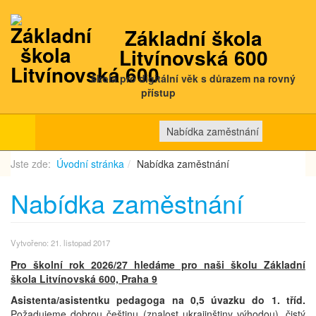
Základní škola
Litvínovská 600
škola pro digitální věk s důrazem na rovný
přístup
Nabídka zaměstnání
Jste zde:
Úvodní stránka
Nabídka zaměstnání
Nabídka zaměstnání
Vytvořeno: 21. listopad 2017
Pro školní rok 2026/27 hledáme pro naši školu Základní
škola Litvínovská 600, Praha 9
Asistenta/asistentku pedagoga na 0,5 úvazku do 1. tříd.
Požadujeme dobrou češtinu (znalost ukrajinštiny výhodou), čistý