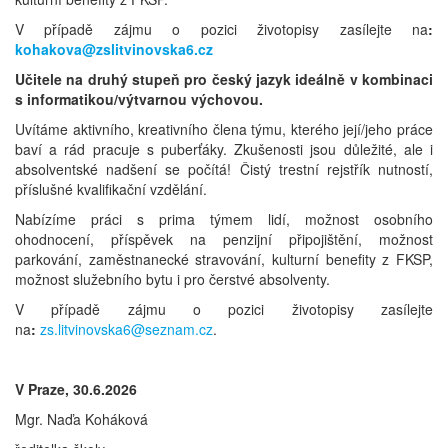
V případě zájmu o pozici životopisy zasílejte na
:
kohakova@zslitvinovska6.cz
Učitele na druhý stupeň pro český jazyk ideálně v kombinaci
s informatikou/výtvarnou výchovou.
Uvítáme aktivního, kreativního člena týmu, kterého její/jeho práce
baví a rád pracuje s puberťáky. Zkušenosti jsou důležité, ale i
absolventské nadšení se počítá! Čistý trestní rejstřík nutností,
příslušné kvalifikační vzdělání.
Nabízíme práci s prima týmem lidí, možnost osobního
ohodnocení, příspěvek na penzijní připojištění, možnost
parkování, zaměstnanecké stravování, kulturní benefity z FKSP,
možnost služebního bytu i pro čerstvé absolventy.
V případě zájmu o pozici životopisy zasílejte
na
:
zs.litvinovska6@seznam.cz
.
V Praze, 30.6.2026
Mgr. Naďa Koháková