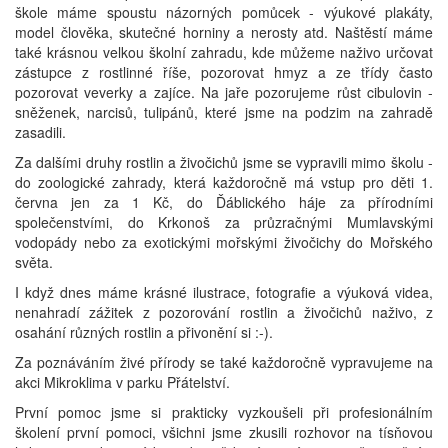
škole máme spoustu názorných pomůcek - výukové plakáty,
model člověka, skutečné horniny a nerosty atd. Naštěstí máme
také krásnou velkou školní zahradu, kde můžeme naživo určovat
zástupce z rostlinné říše, pozorovat hmyz a ze třídy často
pozorovat veverky a zajíce. Na jaře pozorujeme růst cibulovin -
sněženek, narcisů, tulipánů, které jsme na podzim na zahradě
zasadili.
Za dalšími druhy rostlin a živočichů jsme se vypravili mimo školu -
do zoologické zahrady, která každoročně má vstup pro děti 1.
června jen za 1 Kč, do Ďáblického háje za přírodními
společenstvími, do Krkonoš za průzračnými Mumlavskými
vodopády nebo za exotickými mořskými živočichy do Mořského
světa.
I když dnes máme krásné ilustrace, fotografie a výuková videa,
nenahradí zážitek z pozorování rostlin a živočichů naživo, z
osahání různých rostlin a přivonění si :-).
Za poznáváním živé přírody se také každoročně vypravujeme na
akci Mikroklima v parku Přátelství.
První pomoc jsme si prakticky vyzkoušeli při profesionálním
školení první pomoci, všichni jsme zkusili rozhovor na tísňovou