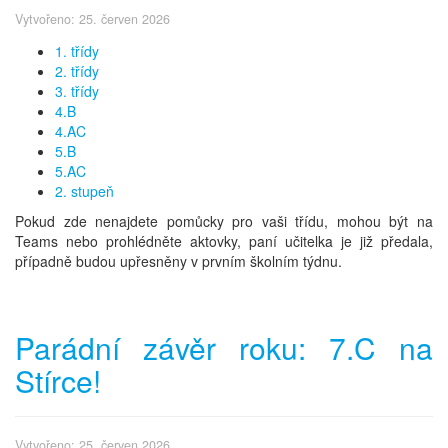
Vytvořeno: 25. červen 2026
1. třídy
2. třídy
3. třídy
4.B
4.AC
5.B
5.AC
2. stupeň
Pokud zde nenajdete pomůcky pro vaši třídu, mohou být na
Teams nebo prohlédněte aktovky, paní učitelka je již předala,
případně budou upřesněny v prvním školním týdnu.
Parádní závěr roku: 7.C na
Stírce!
Vytvořeno: 25. červen 2026