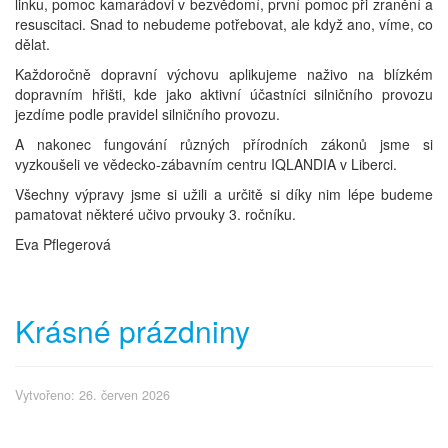
linku, pomoc kamarádovi v bezvědomí, první pomoc při zranění a
resuscitaci. Snad to nebudeme potřebovat, ale když ano, víme, co
dělat.
Každoročně dopravní výchovu aplikujeme naživo na blízkém
dopravním hřišti, kde jako aktivní účastníci silničního provozu
jezdíme podle pravidel silničního provozu.
A nakonec fungování různých přírodních zákonů jsme si
vyzkoušeli ve vědecko-zábavním centru IQLANDIA v Liberci.
Všechny výpravy jsme si užili a určitě si díky nim lépe budeme
pamatovat některé učivo prvouky 3. ročníku.
Eva Pflegerová
Krásné prázdniny
Vytvořeno: 26. červen 2026