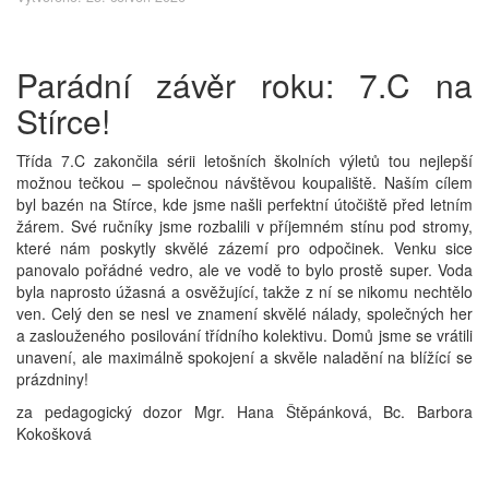
Parádní závěr roku: 7.C na
Stírce!
Třída 7.C zakončila sérii letošních školních výletů tou nejlepší
možnou tečkou – společnou návštěvou koupaliště. Naším cílem
byl bazén na Stírce, kde jsme našli perfektní útočiště před letním
žárem. Své ručníky jsme rozbalili v příjemném stínu pod stromy,
které nám poskytly skvělé zázemí pro odpočinek. Venku sice
panovalo pořádné vedro, ale ve vodě to bylo prostě super. Voda
byla naprosto úžasná a osvěžující, takže z ní se nikomu nechtělo
ven. Celý den se nesl ve znamení skvělé nálady, společných her
a zaslouženého posilování třídního kolektivu. Domů jsme se vrátili
unavení, ale maximálně spokojení a skvěle naladění na blížící se
prázdniny!
za pedagogický dozor Mgr. Hana Štěpánková, Bc. Barbora
Kokošková