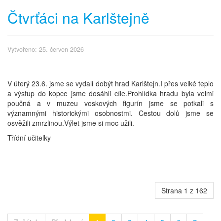
Čtvrťáci na Karlštejně
Vytvořeno: 25. červen 2026
V úterý 23.6. jsme se vydali dobýt hrad Karlštejn.I přes velké teplo
a výstup do kopce jsme dosáhli cíle.Prohlídka hradu byla velmi
poučná a v muzeu voskových figurín jsme se potkali s
významnými historickými osobnostmi. Cestou dolů jsme se
osvěžili zmrzlinou.Výlet jsme si moc užili.
Třídní učitelky
Strana 1 z 162