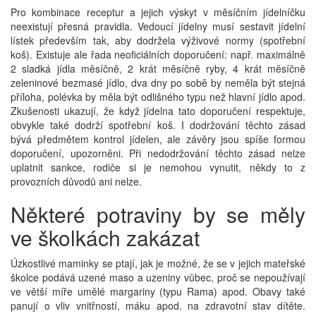
Pro kombinace receptur a jejich výskyt v měsíčním jídelníčku
neexistují přesná pravidla. Vedoucí jídelny musí sestavit jídelní
lístek především tak, aby dodržela výživové normy (spotřební
koš). Existuje ale řada neoficiálních doporučení: např. maximálně
2 sladká jídla měsíčně, 2 krát měsíčně ryby, 4 krát měsíčně
zeleninové bezmasé jídlo, dva dny po sobě by neměla být stejná
příloha, polévka by měla být odlišného typu než hlavní jídlo apod.
Zkušenosti ukazují, že když jídelna tato doporučení respektuje,
obvykle také dodrží spotřební koš. I dodržování těchto zásad
bývá předmětem kontrol jídelen, ale závěry jsou spíše formou
doporučení, upozorněni. Při nedodržování těchto zásad nelze
uplatnit sankce, rodiče si je nemohou vynutit, někdy to z
provozních důvodů ani nelze.
Některé potraviny by se měly
ve školkách zakázat
Úzkostlivé maminky se ptají, jak je možné, že se v jejich mateřské
školce podává uzené maso a uzeniny vůbec, proč se nepoužívají
ve větší míře umělé margariny (typu Rama) apod. Obavy také
panují o vliv vnitřností, máku apod. na zdravotní stav dítěte.