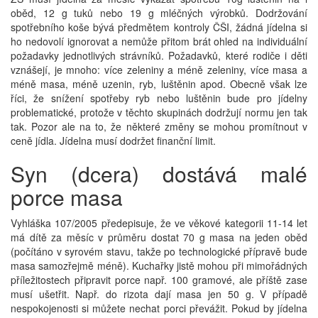
oběd, 12 g tuků nebo 19 g mléčných výrobků. Dodržování
spotřebního koše bývá předmětem kontroly ČŠI, žádná jídelna si
ho nedovolí ignorovat a nemůže přitom brát ohled na individuální
požadavky jednotlivých strávníků. Požadavků, které rodiče i děti
vznášejí, je mnoho: více zeleniny a méně zeleniny, více masa a
méně masa, méně uzenin, ryb, luštěnin apod. Obecně však lze
říci, že snížení spotřeby ryb nebo luštěnin bude pro jídelny
problematické, protože v těchto skupinách dodržují normu jen tak
tak. Pozor ale na to, že některé změny se mohou promítnout v
ceně jídla. Jídelna musí dodržet finanční limit.
Syn (dcera) dostává malé
porce masa
Vyhláška 107/2005 předepisuje, že ve věkové kategorii 11-14 let
má dítě za měsíc v průměru dostat 70 g masa na jeden oběd
(počítáno v syrovém stavu, takže po technologické přípravě bude
masa samozřejmě méně). Kuchařky jistě mohou při mimořádných
příležitostech připravit porce např. 100 gramové, ale příště zase
musí ušetřit. Např. do rizota dají masa jen 50 g. V případě
nespokojenosti si můžete nechat porci převážit. Pokud by jídelna