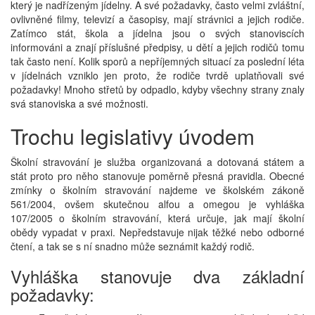
který je nadřízeným jídelny. A své požadavky, často velmi zvláštní,
ovlivněné filmy, televizí a časopisy, mají strávnici a jejich rodiče.
Zatímco stát, škola a jídelna jsou o svých stanoviscích
informováni a znají příslušné předpisy, u dětí a jejich rodičů tomu
tak často není. Kolik sporů a nepříjemných situací za poslední léta
v jídelnách vzniklo jen proto, že rodiče tvrdě uplatňovali své
požadavky! Mnoho střetů by odpadlo, kdyby všechny strany znaly
svá stanoviska a své možnosti.
Trochu legislativy úvodem
Školní stravování je služba organizovaná a dotovaná státem a
stát proto pro něho stanovuje poměrně přesná pravidla. Obecné
zmínky o školním stravování najdeme ve školském zákoně
561/2004, ovšem skutečnou alfou a omegou je vyhláška
107/2005 o školním stravování, která určuje, jak mají školní
obědy vypadat v praxi. Nepředstavuje nijak těžké nebo odborné
čtení, a tak se s ní snadno může seznámit každý rodič.
Vyhláška stanovuje dva základní
požadavky: