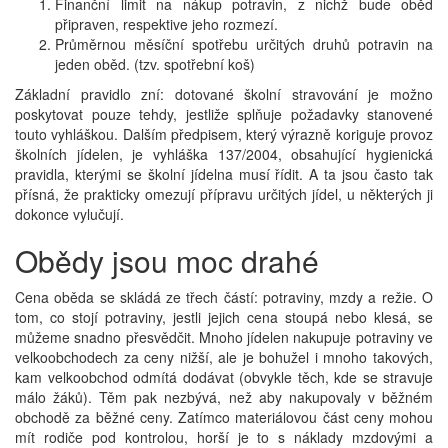
Finanční limit na nákup potravin, z nichž bude oběd
připraven, respektive jeho rozmezí.
Průměrnou měsíční spotřebu určitých druhů potravin na
jeden oběd. (tzv. spotřební koš)
Základní pravidlo zní: dotované školní stravování je možno
poskytovat pouze tehdy, jestliže splňuje požadavky stanovené
touto vyhláškou. Dalším předpisem, který výrazně koriguje provoz
školních jídelen, je vyhláška 137/2004, obsahující hygienická
pravidla, kterými se školní jídelna musí řídit. A ta jsou často tak
přísná, že prakticky omezují přípravu určitých jídel, u některých ji
dokonce vylučují.
Obědy jsou moc drahé
Cena oběda se skládá ze třech částí: potraviny, mzdy a režie. O
tom, co stojí potraviny, jestli jejich cena stoupá nebo klesá, se
můžeme snadno přesvědčit. Mnoho jídelen nakupuje potraviny ve
velkoobchodech za ceny nižší, ale je bohužel i mnoho takových,
kam velkoobchod odmítá dodávat (obvykle těch, kde se stravuje
málo žáků). Těm pak nezbývá, než aby nakupovaly v běžném
obchodě za běžné ceny. Zatímco materiálovou část ceny mohou
mít rodiče pod kontrolou, horší je to s náklady mzdovými a