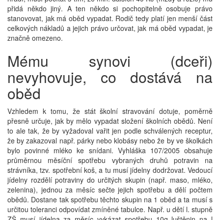
přidá někdo jiný. A ten někdo si pochopitelně osobuje právo
stanovovat, jak má oběd vypadat. Rodič tedy platí jen menší část
celkových nákladů a jejich právo určovat, jak má oběd vypadat, je
značně omezeno.
Mému synovi (dceři)
nevyhovuje, co dostává na
oběd
Vzhledem k tomu, že stát školní stravování dotuje, poměrně
přesně určuje, jak by mělo vypadat složení školních obědů. Není
to ale tak, že by vyžadoval vařit jen podle schválených receptur,
že by zakazoval např. párky nebo klobásy nebo že by ve školkách
bylo povinné mléko ke snídani. Vyhláška 107/2005 obsahuje
průměrnou měsíční spotřebu vybraných druhů potravin na
strávníka, tzv. spotřební koš, a tu musí jídelny dodržovat. Vedoucí
jídelny rozdělí potraviny do určitých skupin (např. maso, mléko,
zelenina), jednou za měsíc sečte jejich spotřebu a dělí počtem
obědů. Dostane tak spotřebu těchto skupin na 1 oběd a ta musí s
určitou toleranci odpovídat zmíněné tabulce. Např. u dětí l. stupně
ZŠ musí jídelna za měsíc vykázat spotřebu 10g luštěnin na l