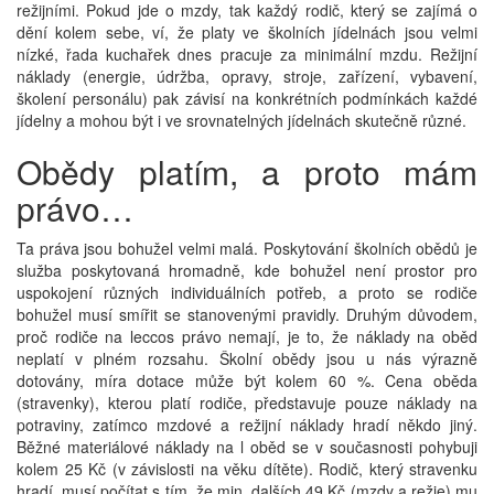
režijními. Pokud jde o mzdy, tak každý rodič, který se zajímá o
dění kolem sebe, ví, že platy ve školních jídelnách jsou velmi
nízké, řada kuchařek dnes pracuje za minimální mzdu. Režijní
náklady (energie, údržba, opravy, stroje, zařízení, vybavení,
školení personálu) pak závisí na konkrétních podmínkách každé
jídelny a mohou být i ve srovnatelných jídelnách skutečně různé.
Obědy platím, a proto mám
právo…
Ta práva jsou bohužel velmi malá. Poskytování školních obědů je
služba poskytovaná hromadně, kde bohužel není prostor pro
uspokojení různých individuálních potřeb, a proto se rodiče
bohužel musí smířit se stanovenými pravidly. Druhým důvodem,
proč rodiče na leccos právo nemají, je to, že náklady na oběd
neplatí v plném rozsahu. Školní obědy jsou u nás výrazně
dotovány, míra dotace může být kolem 60 %. Cena oběda
(stravenky), kterou platí rodiče, představuje pouze náklady na
potraviny, zatímco mzdové a režijní náklady hradí někdo jiný.
Běžné materiálové náklady na l oběd se v současnosti pohybuji
kolem 25 Kč (v závislosti na věku dítěte). Rodič, který stravenku
hradí, musí počítat s tím, že min. dalších 49 Kč (mzdy a režie) mu