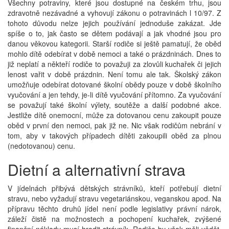
Všechny potraviny, které jsou dostupné na českém trhu, jsou
zdravotně nezávadné a vyhovují zákonu o potravinách l 10/97. Z
tohoto důvodu nelze jejich používání jednoduše zakázat. Jde
spíše o to, jak často se dětem podávají a jak vhodné jsou pro
danou věkovou kategorii. Starší rodiče si ještě pamatují, že oběd
mohlo dítě odebírat v době nemoci a také o prázdninách. Dnes to
již neplatí a někteří rodiče to považuji za zlovůli kuchařek či jejich
lenost vařit v době prázdnin. Není tomu ale tak. Školský zákon
umožňuje odebírat dotované školní obědy pouze v době školního
vyučování a jen tehdy, je-li dítě vyučování přítomno. Za vyučování
se považují také školní výlety, soutěže a další podobné akce.
Jestliže dítě onemocní, může za dotovanou cenu zakoupit pouze
oběd v první den nemoci, pak již ne. Nic však rodičům nebrání v
tom, aby v takových případech dítěti zakoupili oběd za plnou
(nedotovanou) cenu.
Dietní a alternativní strava
V jídelnách přibývá dětských strávníků, kteří potřebují dietní
stravu, nebo vyžadují stravu vegetariánskou, veganskou apod. Na
přípravu těchto druhů jídel není podle legislativy právní nárok,
záleží čistě na možnostech a pochopení kuchařek, zvýšené
finanční náklady musí hradit strávník. Rodiče by však měli vědět,