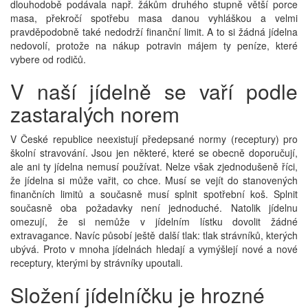
dlouhodobě podávala např. žákům druhého stupně větší porce
masa, překročí spotřebu masa danou vyhláškou a velmi
pravděpodobně také nedodrží finanční limit. A to si žádná jídelna
nedovolí, protože na nákup potravin májem ty peníze, které
vybere od rodičů.
V naší jídelně se vaří podle
zastaralých norem
V České republice neexistují předepsané normy (receptury) pro
školní stravování. Jsou jen některé, které se obecně doporučují,
ale ani ty jídelna nemusí používat. Nelze však zjednodušeně říci,
že jídelna si může vařit, co chce. Musí se vejít do stanovených
finančních limitů a současně musí splnit spotřební koš. Splnit
současně oba požadavky není jednoduché. Natolik jídelnu
omezují, že si nemůže v jídelním lístku dovolit žádné
extravagance. Navíc působí ještě další tlak: tlak strávníků, kterých
ubývá. Proto v mnoha jídelnách hledají a vymýšlejí nové a nové
receptury, kterými by strávníky upoutali.
Složení jídelníčku je hrozné