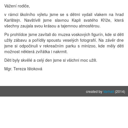
Vážení rodiče,
v rámci školního výletu jsme se s dětmi vydali vlakem na hrad
Karlštejn. Navštívili jsme slavnou Kapli svatého Kříže, která
všechny zaujala svou krásou a tajemnou atmosférou.
Po prohlídce jsme zavítali do muzea voskových figurín, kde si děti
užily zábavu a pořídily spoustu veselých fotografií. Na závěr dne
jsme si odpočinuli v rekreačním parku s minizoo, kde měly děti
možnost některá zvířátka i nakrmit.
Děti byly skvělé a celý den jsme si všichni moc užili.
Mgr. Tereza Ištoková
created by
Varhall
(2014)