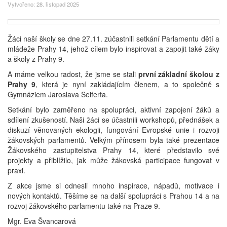
Vytvořeno: 28. listopad 2025
Žáci naší školy se dne 27.11. zúčastnili setkání Parlamentu dětí a
mládeže Prahy 14, jehož cílem bylo inspirovat a zapojit také žáky
a školy z Prahy 9.
A máme velkou radost, že jsme se stali
první základní školou z
Prahy 9
, která je nyní zakládajícím členem, a to společně s
Gymnáziem Jaroslava Seiferta.
Setkání bylo zaměřeno na spolupráci, aktivní zapojení žáků a
sdílení zkušeností. Naši žáci se účastnili workshopů, přednášek a
diskuzí věnovaných ekologii, fungování Evropské unie i rozvoji
žákovských parlamentů. Velkým přínosem byla také prezentace
Žákovského zastupitelstva Prahy 14, které představilo své
projekty a přiblížilo, jak může žákovská participace fungovat v
praxi.
Z akce jsme si odnesli mnoho inspirace, nápadů, motivace i
nových kontaktů. Těšíme se na další spolupráci s Prahou 14 a na
rozvoj žákovského parlamentu také na Praze 9.
Mgr. Eva Švancarová