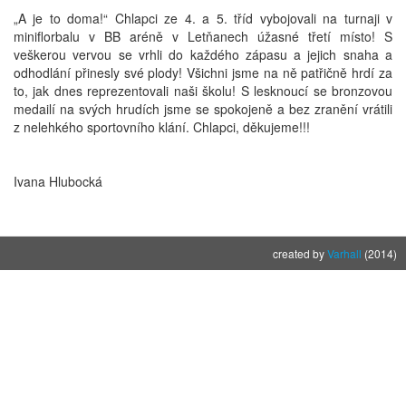
„A je to doma!“ Chlapci ze 4. a 5. tříd vybojovali na turnaji v
miniflorbalu v BB aréně v Letňanech úžasné třetí místo! S
veškerou vervou se vrhli do každého zápasu a jejich snaha a
odhodlání přinesly své plody! Všichni jsme na ně patřičně hrdí za
to, jak dnes reprezentovali naši školu! S lesknoucí se bronzovou
medailí na svých hrudích jsme se spokojeně a bez zranění vrátili
z nelehkého sportovního klání. Chlapci, děkujeme!!!
Ivana Hlubocká
created by
Varhall
(2014)