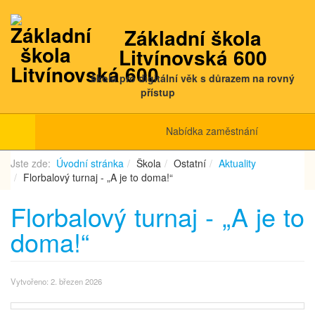
Základní škola
Litvínovská 600
škola pro digitální věk s důrazem na rovný
přístup
Nabídka zaměstnání
Jste zde:
Úvodní stránka
Škola
Ostatní
Aktuality
Florbalový turnaj - „A je to doma!“
Florbalový turnaj - „A je to
doma!“
Vytvořeno: 2. březen 2026