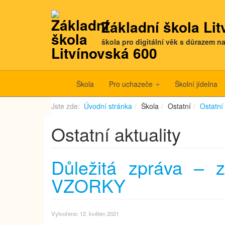
Základní škola Li
škola pro digitální věk s důrazem n
Škola
Pro uchazeče
Školní jídelna
Jste zde:
Úvodní stránka
Škola
Ostatní
Ostatní 
Ostatní aktuality
Důležitá zpráva –
VZORKY
Vytvořeno: 12. květen 2021