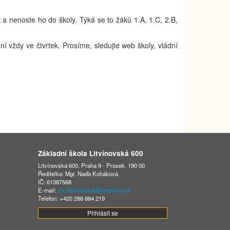
 a nenoste ho do školy. Týká se to žáků 1.A, 1.C, 2.B,
í vždy ve čtvrtek. Prosíme, sledujte web školy, vládní
Základní škola Litvínovská 600
Litvínovská 600, Praha 9 - Prosek, 190 00
Ředitelka: Mgr. Naďa Koháková
IČ: 61387568
E-mail:
zs.litvinovska6@seznam.cz
Telefon: +420 286 884 219
Přihlásit se